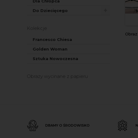
Dla Chłopca
Do Dziecięcego
Kolekcje
Obra
Francesco Chiesa
Golden Woman
Sztuka Nowoczesna
Obrazy wycinane z papieru
DBAMY O ŚRODOWISKO
N