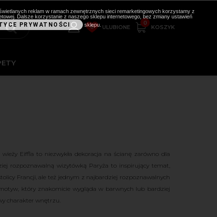
i wyświetlanych reklam w ramach zewnętrznych sieci remarketingowych korzystamy z
etowej. Dalsze korzystanie z naszego sklepu internetowego, bez zmiany ustawień
0
TYCE PRYWATNOŚCI
sklepu.
0
KOSZYK
ULUBIONE
PETY
wieży Eiffla
to niezwykła dekoracja na ścianę zarówno dla
rdziej rozpoznawalną wizytówką Paryża to inspirujący temat,
tolicy Francji, ale też jednym z najbardziej rozpoznawalnych
o motyw, który znakomicie wygląda w barwnych lub bardziej
owy charakter wnętrzu.