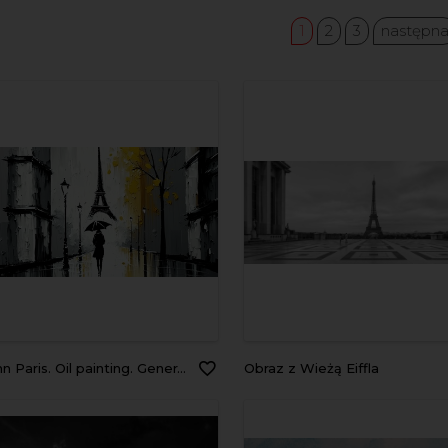
1
2
3
następn
Paris. Oil painting. Generative AI art.
Obraz z Wieżą Eiffla