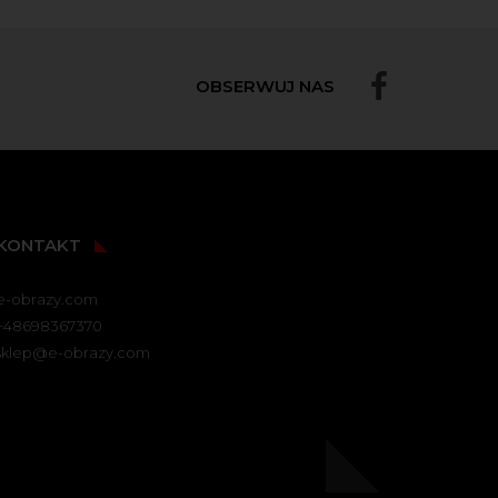
OBSERWUJ NAS
KONTAKT
e-obrazy.com
+48698367370
sklep@e-obrazy.com