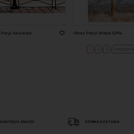
z Paryż Akwarela
Obraz Paryż Wieża Eiffla
1
2
3
następn
AJWYŻSZA JAKOŚĆ
SZYBKA DOSTAWA