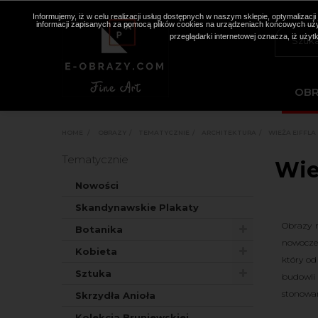
Informujemy, iż w celu realizacji usług dostępnych w naszym sklepie, optymaliza
informacji zapisanych za pomocą plików cookies na urządzeniach końcowych użyt
przeglądarki internetowej oznacza, iż użyt
OB
HOME
>
OBRAZY
>
TEMATYCZNIE
>
ARCHITEKTURA
>
WIEŻA EIFFLA
Tematycznie
Wie
Nowości
Skandynawskie Plakaty
Obrazy n
Botanika
nowoczes
Kobieta
który od
Sztuka
budowli 
stonowan
Skrzydła Anioła
Kolekcja Bruniewskiej