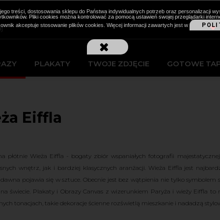
cji jego treści, dostosowania sklepu do Państwa indywidualnych potrzeb oraz personalizacj
kowników. Pliki cookies można kontrolować za pomocą ustawień swojej przeglądarki intern
POLI
kownik akceptuje stosowanie plików cookies. Więcej informacji zawartych jest w
RAZY
PLAKATY
TWOJE ZDJĘCIE
GOTOWE TA
ża Eiffla
a płótnie Wieża Eiffla - bogaty zbiór wspaniałych fotografii majestatycznej 
nych wnętrz, jak i bardziej klasycznych aranżacji. Wieża Eiffla jest najba
 dawna pojawia się w sztuce. Obecnie jest bez wątpienia nie tylko symbolem s
na świecie. Plakaty i Obrazy Canvas z wizerunkiem Paryża i wieży Eiffla t
ych tonacjach, takie dekoracje ścienne rozświetlą mieszkanie i nadadzą styl