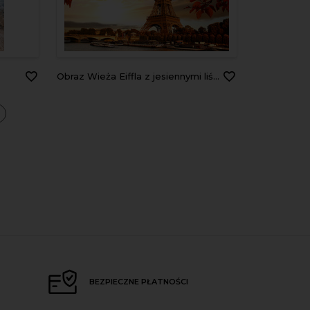
Obraz Wieża Eiffla z jesiennymi liśćmi w Paryżu
a
BEZPIECZNE PŁATNOŚCI