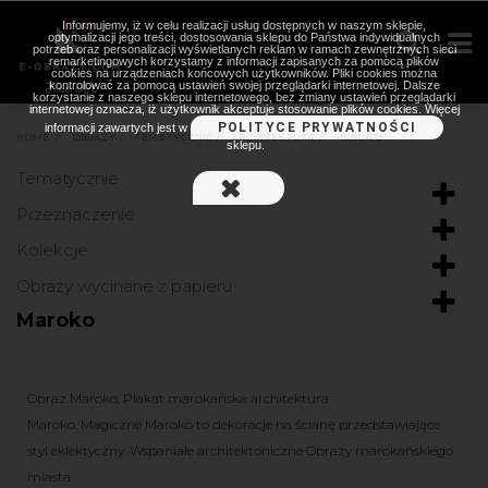
Informujemy, iż w celu realizacji usług dostępnych w naszym sklepie,
optymalizacji jego treści, dostosowania sklepu do Państwa indywidualnych
potrzeb oraz personalizacji wyświetlanych reklam w ramach zewnętrznych sieci
remarketingowych korzystamy z informacji zapisanych za pomocą plików
cookies na urządzeniach końcowych użytkowników. Pliki cookies można
kontrolować za pomocą ustawień swojej przeglądarki internetowej. Dalsze
korzystanie z naszego sklepu internetowego, bez zmiany ustawień przeglądarki
internetowej oznacza, iż użytkownik akceptuje stosowanie plików cookies. Więcej
POLITYCE PRYWATNOŚCI
informacji zawartych jest w
HOME
>
OBRAZY
>
TEMATYCZNIE
>
ARCHITEKTURA
>
MAROKO
sklepu.
Tematycznie
Przeznaczenie
Kolekcje
Obrazy wycinane z papieru
Maroko
Obraz Maroko, Plakat
marokańska architektura
M
aroko
,
Magiczne
Maroko
to dekoracje na ścianę
przedstawiające
styl eklektyczny.
Wspaniałe architektoniczne Obrazy marokańskiego
miasta.