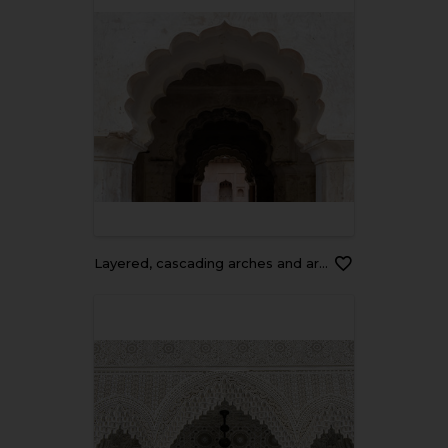
Layered, cascading arches and architectural detail inside the Raja Mahal, palace of the Bundela Rajputs in Orchha, Madhya Pradesh.