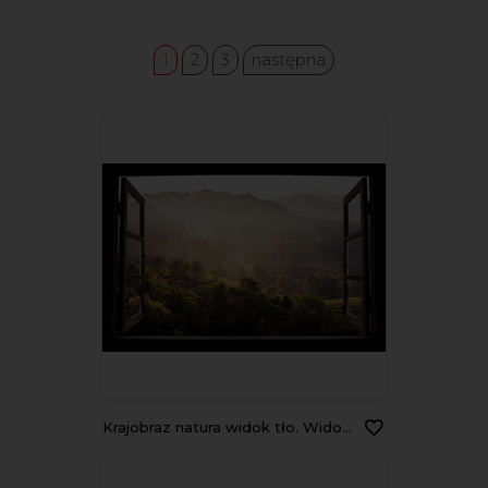
1
2
3
następna
krajobraz natura widok tło. Widok z okna na cudowny krajobraz natura z tarasami ryżowymi w Chiangmai, Tajlandia, Indochina