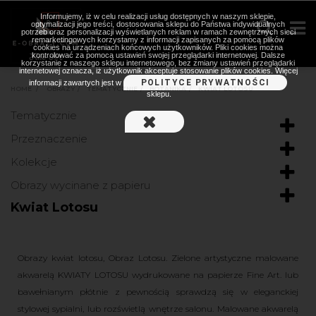
Informujemy, iż w celu realizacji usług dostępnych w naszym sklepie,
optymalizacji jego treści, dostosowania sklepu do Państwa indywidualnych
potrzeb oraz personalizacji wyświetlanych reklam w ramach zewnętrznych sieci
remarketingowych korzystamy z informacji zapisanych za pomocą plików
cookies na urządzeniach końcowych użytkowników. Pliki cookies można
kontrolować za pomocą ustawień swojej przeglądarki internetowej. Dalsze
korzystanie z naszego sklepu internetowego, bez zmiany ustawień przeglądarki
internetowej oznacza, iż użytkownik akceptuje stosowanie plików cookies. Więcej
POLITYCE PRYWATNOŚCI
informacji zawartych jest w
HOME
>
OBRAZY
>
TEMATYCZNIE
>
BOTANIKA
>
KWIAT LOTOSU
sklepu.
Tematycznie
Przeznaczenie
Kolekcje
Obrazy wycinane z papieru
Kwiat Lotosu
Obrazy kwiat lotosu, Obraz Lotosu. Zielone artystyczne malowane
akwarelą KWIATY LOTOSU wydrukowane na papierze Fine Art. lub
bawełnianym płótnie z pewnością sprawdzą się w eleganckiej
stylowej sypialni, lub rozświetlą wnętrze salonu. Malowane akwarelą