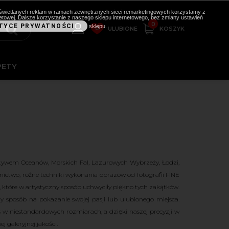
i wyświetlanych reklam w ramach zewnętrznych sieci remarketingowych korzystamy z
etowej. Dalsze korzystanie z naszego sklepu internetowego, bez zmiany ustawień
0
TYCE PRYWATNOŚCI
sklepu.
0
KOSZYK
ULUBIONE
PETY
tywem Oceanów, Morskich Fal, Lazurowych Wybrzeży, Łodzi,
rnictwo, różne techniki wykonania obrazów od fotografii FINE
e, które w artystyczny sposób uchwyciły piękno tych zakątków.
posób na pokazanie swojej pasji lub ulubionego miejsca.
 niestandardowych rozmiarach, a dzięki naszej precyzji w
galeryjnej jakości.