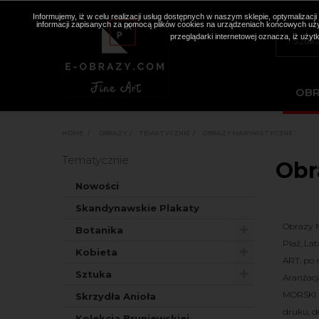
Informujemy, iż w celu realizacji usług dostępnych w naszym sklepie, optymaliza
informacji zapisanych za pomocą plików cookies na urządzeniach końcowych użyt
przeglądarki internetowej oznacza, iż użyt
OB
HOME
>
OBRAZY
>
TEMATYCZNIE
>
OBRAZY MARYNISTYCZNE
Tematycznie
Obr
Nowości
Skandynawskie Plakaty
Obrazy M
Botanika
Plaż, La
Kobieta
ART. po 
Sztuka
Aranżac
MORSKI P
Skrzydła Anioła
druku, d
Kolekcja Bruniewskiej