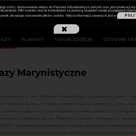
cji jego treści, dostosowania sklepu do Państwa indywidualnych potrzeb oraz personalizacj
kowników. Pliki cookies można kontrolować za pomocą ustawień swojej przeglądarki intern
POLI
kownik akceptuje stosowanie plików cookies. Więcej informacji zawartych jest w
RAZY
PLAKATY
TWOJE ZDJĘCIE
GOTOWE TA
azy Marynistyczne
arynistyczne to zbiór Plakatów Fotograficznych lub Obrazów Canvas z mo
tarni Morskich, Jachtów, Przystani, Połowów Ryb, Sieci Rybackich, piękne wzo
malarstwo artystyczne. W oryginalnej kolekcji możesz znaleźć liczne fotografi
ja wnętrza z Obrazem Canvas, Plakatem z morskim motywem to wspaniały s
EJZAŻ to ponadczasowa dekoracja na ścianę, proponujemy Obrazy Canvas w
ekoracja na ścianę będzie prawdziwym dziełem sztuki, wydrukowana w pięknej 