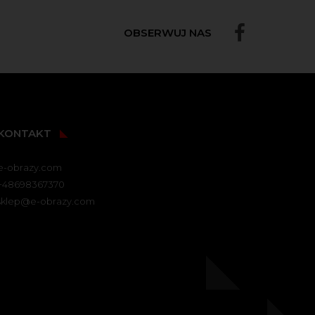
OBSERWUJ NAS
KONTAKT
e-obrazy.com
+48698367370
sklep@e-obrazy.com