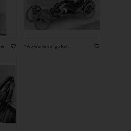
ine
Two women in go kart