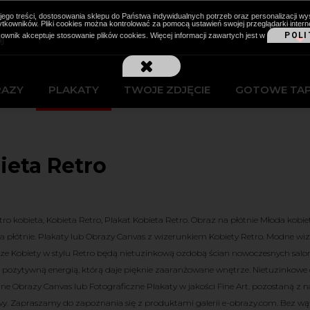
cji jego treści, dostosowania sklepu do Państwa indywidualnych potrzeb oraz personalizacj
kowników. Pliki cookies można kontrolować za pomocą ustawień swojej przeglądarki intern
POLI
kownik akceptuje stosowanie plików cookies. Więcej informacji zawartych jest w
RAZY
PLAKATY
TWOJE ZDJĘCIE
GOTOWE TA
ieta Retro
tro kobieta, Kobieta Retro, Plakat Kobieta Retro. Obraz na płótnie Młoda kobiet
a płótnie. Plakaty lub Obrazy Canvas z wizerunkiem Kobiety Retro. Modne wize
ze Kobiety w stylu Retro będą nietuzinkową ozdobą ścian nowoczesnych salon
się pozytywną energią, którą daje pięknie zaaranżowane wnętrze. Nietuzinkowe
e Obrazy Canvas lub Fotograficzne Plakaty w jakości Fine Art. pozostaną z na
y. Zapraszamy do zapoznania się z produktami galerii e-obrazy.com. Bez w