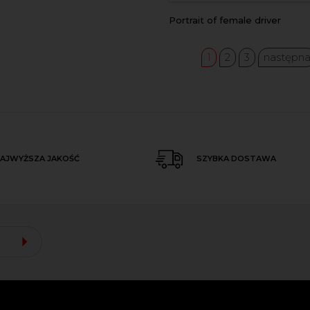
Portrait of female driver
1
2
3
następn
AJWYŻSZA JAKOŚĆ
SZYBKA DOSTAWA