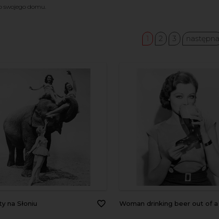
o swojego domu.
1
2
3
następn
ty na Słoniu
Woman drinking beer out of a boot shaped 