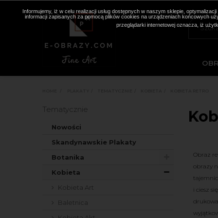
Informujemy, iż w celu realizacji usług dostępnych w naszym sklepie, optymaliza
informacji zapisanych za pomocą plików cookies na urządzeniach końcowych użyt
przeglądarki internetowej oznacza, iż użyt
OB
HOME
>
PLAKATY
>
TEMATYCZNIE
>
KOBIETA
>
KOBIETA RETRO
Tematycznie
Kob
Nowości
Skandynawskie Plakaty
Obraz re
Botanika
obrazy n
Kobieta
tajemnic
Kobieta Art
i ciesz 
drukowan
Baletnica
wyjątkow
Kobieta Akt