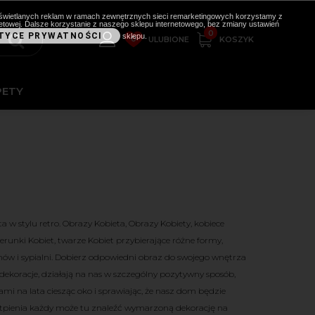
i wyświetlanych reklam w ramach zewnętrznych sieci remarketingowych korzystamy z
etowej. Dalsze korzystanie z naszego sklepu internetowego, bez zmiany ustawień
0
TYCE PRYWATNOŚCI
sklepu.
0
KOSZYK
ULUBIONE
PETY
a w stylu retro. Obrazy Kobieta, Obrazy Kobiety, kobiece
runki Kobiet, twarze Kobiet przybierające różne formy,
ów i sypialni. Dobierz odpowiedni obraz do swojego wnętrza
 dekoracje, działają na nas w szczególny pozytywny sposób,
mi na lata ciesząc oko i sprawiając, że nasz dom będzie
ątpienia każdy może tu znaleźć wymarzoną dekorację na