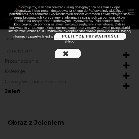
Informujemy, iż w celu realizacji usług dostępnych w naszym sklepie,
optymalizacji jego treści, dostosowania sklepu do Państwa indywidualnych
potrzeb oraz personalizacji wyświetlanych reklam w ramach zewnętrznych sieci
remarketingowych korzystamy z informacji zapisanych za pomocą plików
cookies na urządzeniach końcowych użytkowników. Pliki cookies można
kontrolować za pomocą ustawień swojej przeglądarki internetowej. Dalsze
korzystanie z naszego sklepu internetowego, bez zmiany ustawień przeglądarki
internetowej oznacza, iż użytkownik akceptuje stosowanie plików cookies. Więcej
POLITYCE PRYWATNOŚCI
informacji zawartych jest w
HOME
>
PLAKATY
>
TEMATYCZNIE
>
ZWIERZĘTA
>
JELEŃ
sklepu.
Tematycznie
Przeznaczenie
Kolekcje
Obrazy wycinane z papieru
Jeleń
Obraz z Jeleniem