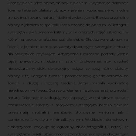
Obrazy jelenie, jeleń obraz, obrazy z jeleniem - wybierając dekoracje
ścienne takie jak plakaty, obrazy z jeleniem wpisujesz się w modne
trendy inspirowane naturą i dzikimi zwierzętami. Bardzo oryginalne
obrazy z jeleniem są spektakularną ozdobą do wnętrza. W kategorii
zwierzęta - jeleń zgromadziliśmy wiele pięknych zdjęć i ilustracji, w
której na pewno znajdziesz coś dla siebie. Ekskluzywne obrazy na
ścianie z jeleniem to mocne akcenty dekoracyjne, szczególnie istotne
dla Wszystkich myśliwych. Artystyczne i mroczne portrety jelenia
będą prawdziwymi dziełami sztuki drukowanej, aby uzyskać
niepowtarzalny efekt dekoracyjny połącz ze sobą różne plakaty,
obrazy z tej kategorii, tworząc ponadczasową galerię obrazów na
ścianie z duszą i bogatą tradycją, która rozpala wyobraźnię
niejednego myśliwego.
Obrazy z jeleniem inspirowane są przyroda i
naturą. Dekoracje te zasługują na ekspozycję w centralnym punkcie
pomieszczenia.
Obrazy z motywem zwierzęcym bardzo ciekawie
przełamują neutralną aranżację, stonowane wnętrza jak i
pomieszczenia w stylu minimalistycznym. W sklepie internetowym
e-obrazy.com znajduje się ogromny zbiór fotografii i ilustracji ze
zwierzętami. Jeżeli lubisz mocne zdecydowane desenie dekoracyjne