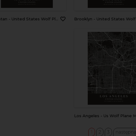
tan - United States Wolf Plane Map
Brooklyn - United States Wolf Plane 
Los Angeles - Us Wolf Plane 
1
2
3
następn