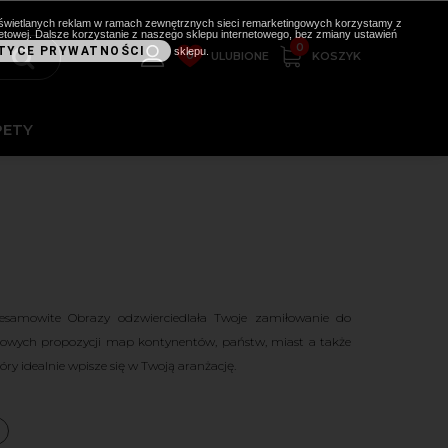
i wyświetlanych reklam w ramach zewnętrznych sieci remarketingowych korzystamy z
etowej. Dalsze korzystanie z naszego sklepu internetowego, bez zmiany ustawień
0
TYCE PRYWATNOŚCI
sklepu.
0
KOSZYK
ULUBIONE
PETY
esamowite Obrazy odzwierciedlała Twoje zamiłowanie do
kowych propozycji map kontynentów, państw, miast a także
y idealnie wpisze się w Twoją aranżację.
a