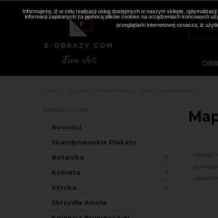
Informujemy, iż w celu realizacji usług dostępnych w naszym sklepie, optymaliza
informacji zapisanych za pomocą plików cookies na urządzeniach końcowych użyt
przeglądarki internetowej oznacza, iż użyt
OB
HOME
>
PLAKATY
>
TEMATYCZNIE
>
MAPY
>
MAPY ŚWIATA
Tematycznie
Map
Nowości
Skandynawskie Plakaty
Obrazy 
Botanika
podróżow
Kobieta
oświetlo
Sztuka
Skrzydła Anioła
Kolekcja Bruniewskiej