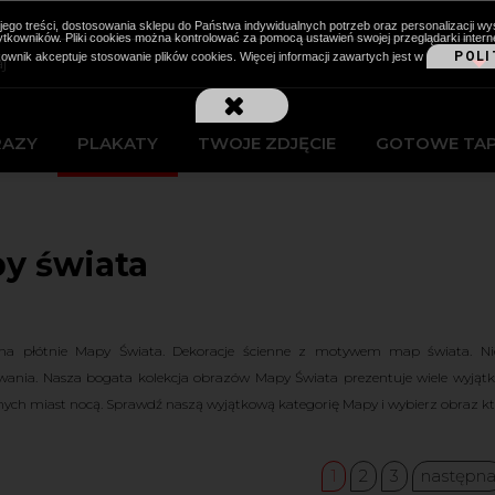
cji jego treści, dostosowania sklepu do Państwa indywidualnych potrzeb oraz personalizacj
kowników. Pliki cookies można kontrolować za pomocą ustawień swojej przeglądarki intern
POLI
kownik akceptuje stosowanie plików cookies. Więcej informacji zawartych jest w
RAZY
PLAKATY
TWOJE ZDJĘCIE
GOTOWE TA
y świata
na płótnie Mapy Świata. Dekoracje ścienne z motywem map świata. Ni
ania. Nasza bogata kolekcja obrazów Mapy Świata prezentuje wiele wyjąt
nych miast nocą. Sprawdź naszą wyjątkową kategorię Mapy i wybierz obraz któr
1
2
3
następn