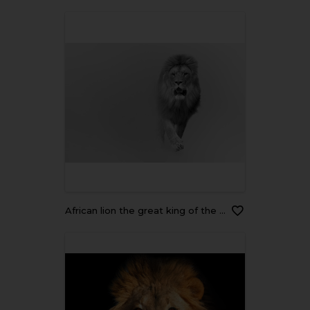
african lion the great king of the animal kingdom african wildlife