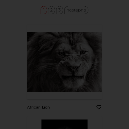
1
2
3
następna
African Lion