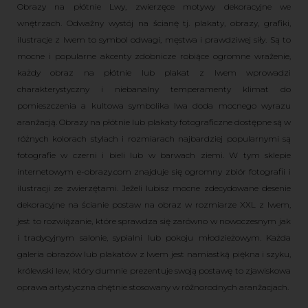
Obrazy na płótnie Lwy, zwierzęce motywy dekoracyjne we
wnętrzach. Odważny wystój na ścianę tj. plakaty, obrazy, grafiki,
ilustracje z lwem to symbol odwagi, męstwa i prawdziwej siły. Są to
mocne i popularne akcenty zdobnicze robiące ogromne wrażenie,
każdy obraz na płótnie lub plakat z lwem wprowadzi
charakterystyczny i niebanalny temperamenty klimat do
pomieszczenia a kultowa symbolika lwa doda mocnego wyrazu
aranżacją. Obrazy na płótnie lub plakaty fotograficzne dostępne są w
różnych kolorach stylach i rozmiarach najbardziej popularnymi są
fotografie w czerni i bieli lub w barwach ziemi. W tym sklepie
internetowym e-obrazy.com znajduje się ogromny zbiór fotografii i
ilustracji ze zwierzętami. Jeżeli lubisz mocne zdecydowane desenie
dekoracyjne na ścianie postaw na obraz w rozmiarze XXL z lwem,
jest to rozwiązanie, które sprawdza się zarówno w nowoczesnym jak
i tradycyjnym salonie, sypialni lub pokoju młodzieżowym. Każda
galeria obrazów lub plakatów z lwem jest namiastką piękna i szyku,
królewski lew, który dumnie prezentuje swoją postawę to zjawiskowa
oprawa artystyczna chętnie stosowany w różnorodnych aranżacjach.