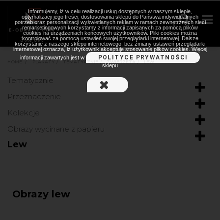
Informujemy, iż w celu realizacji usług dostępnych w naszym sklepie,
optymalizacji jego treści, dostosowania sklepu do Państwa indywidualnych
potrzeb oraz personalizacji wyświetlanych reklam w ramach zewnętrznych sieci
remarketingowych korzystamy z informacji zapisanych za pomocą plików
cookies na urządzeniach końcowych użytkowników. Pliki cookies można
kontrolować za pomocą ustawień swojej przeglądarki internetowej. Dalsze
korzystanie z naszego sklepu internetowego, bez zmiany ustawień przeglądarki
internetowej oznacza, iż użytkownik akceptuje stosowanie plików cookies. Więcej
POLITYCE PRYWATNOŚCI
informacji zawartych jest w
HOME
>
PLAKATY
>
TEMATYCZNIE
>
ZWIERZĘTA
>
LEW
sklepu.
Tematycznie
Przeznaczenie
Kolekcje
Obrazy wycinane z papieru
Lew
Obrazy lew