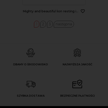
Mighty and beautiful lion resting in the African savannah, black and white
1
2
3
następna
DBAMY O ŚRODOWISKO
NAJWYŻSZA JAKOŚĆ
SZYBKA DOSTAWA
BEZPIECZNE PŁATNOŚCI