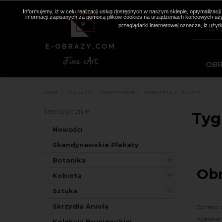
Informujemy, iż w celu realizacji usług dostępnych w naszym sklepie, optymaliza
informacji zapisanych za pomocą plików cookies na urządzeniach końcowych użyt
przeglądarki internetowej oznacza, iż użyt
OB
HOME
>
PLAKATY
>
TEMATYCZNIE
>
ZWIERZĘTA
>
TYGRYS
Tematycznie
Tyg
Nowości
Skandynawskie Plakaty
Botanika
Obr
Kobieta
Sztuka
Skrzydła Anioła
Obrazy 
wykonani
Kolekcja Bruniewskiej