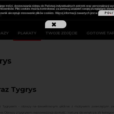
cji jego treści, dostosowania sklepu do Państwa indywidualnych potrzeb oraz personalizacj
kowników. Pliki cookies można kontrolować za pomocą ustawień swojej przeglądarki intern
POLI
kownik akceptuje stosowanie plików cookies. Więcej informacji zawartych jest w
RAZY
PLAKATY
TWOJE ZDJĘCIE
GOTOWE TA
rys
az Tygrys
z Tygrysem - obrazy na bawełnianym płótnie z motywem zwierzęcym zach
a. Obrazy z tygrysem wprowadzają dzikość i naturę do wnętrza. W kategorii z