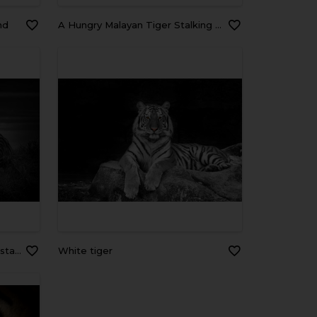
nd
A Hungry Malayan Tiger Stalking Through the Green Forest Trees
hite image
white tiger