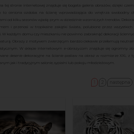
 na tej stronie internetowej znajduje się bogata galeria obrazów, dzięki cze
m to ceniona ozdoba na ścianę wprowadzająca do wnętrza swobodny cha
ami od kilku sezonów wjadą prym w dziedzinie wzorniczych trendów. Dekora
mem i przenosi w tropikalne zakątki świata, polubione przez wszystkich
i. W każdym domu czy mieszkaniu nie powinno zabraknąć dekoracji ściennych tj
naturą. Obrazy z motywem zwierzęcym bardzo ciekawie przełamują neutralną
stycznym. W sklepie internetowym e-obrazy.com znajduje się ogromny zbiór f
ane desenie dekoracyjne na ścianie postaw na obraz w rozmiarze XXL z ty
nym jak i tradycyjnym salonie, sypialni lub pokoju młodzieżowym.
1
2
następna