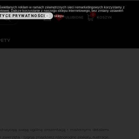
i wyświetlanych reklam w ramach zewnętrznych sieci remarketingowych korzystamy z
etowej. Dalsze korzystanie z naszego sklepu internetowego, bez zmiany ustawień
0
TYCE PRYWATNOŚCI
sklepu.
0
KOSZYK
ULUBIONE
PETY
wycają swoją ogólną prezentacją i misternymi detalami
wierzęta - tygrys znajdziesz różnorodne plakaty, ilustracje,