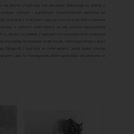
mu na pewno znajdziesz coś dla siebie. Dekoracje na ścianę z
rakter, dzikość i subtelność. Różnorodność obrazów ze
cje na ścianę z motywem tygrysa tworzą aurę, która napawa
 obrazy z dzikimi zwierzętami są jak powiew egzotycznej
., obraz czy plakat z tygrysem to stylizacje silnie związane
 aranżację, stonowane wnętrza jak i pomieszczenia w stylu
otografii i ilustracji ze zwierzętami. Jeżeli lubisz mocne
grysem, jest to rozwiązanie, które sprawdza się zarówno w