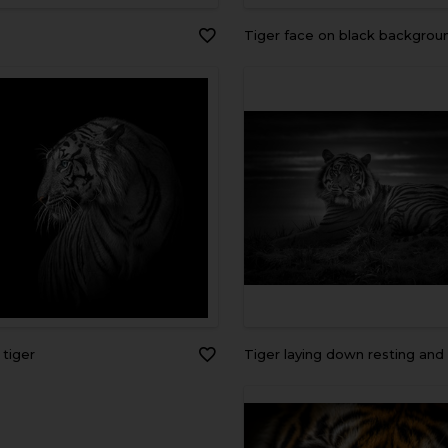
tiger face on black backgrou
e tiger
Tiger laying down resting and staring looking straight ahead monochrome black and w