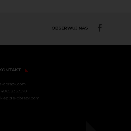
OBSERWUJ NAS
KONTAKT
e-obrazy.com
+48698367370
sklep@e-obrazy.com