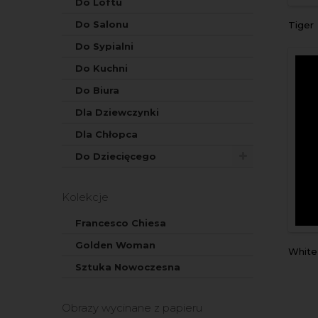
Do Loftu
Do Salonu
tiger
Do Sypialni
Do Kuchni
Do Biura
Dla Dziewczynki
Dla Chłopca
Do Dziecięcego
Kolekcje
Francesco Chiesa
Golden Woman
Whit
Sztuka Nowoczesna
Obrazy wycinane z papieru