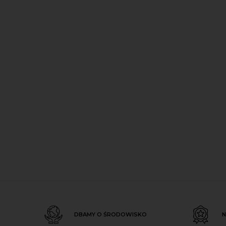
DBAMY O ŚRODOWISKO
N