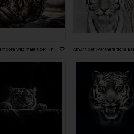
Fine art image portrait of wild male bengal tiger extreme close up with eye contact at ranthambore national park or tiger reserve rajasthan india - panthera tigris
Amur tiger (Panthera tigris alt