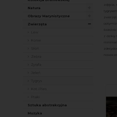
zdjęcia,
Natura
tygryse
Obrazy Marynistyczne
zwierzęt
optymiz
Zwierzęta
świeżośc
Lew
z dziką 
Konie
minimali
Słoń
zdecydow
nowoczes
Zebra
Żyrafa
Jeleń
Tygrys
Kot i Pies
Ptaki
Sztuka abstrakcyjna
Muzyka