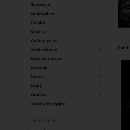
Ilustracje
Minimalizm
Polska
Miasta
Gallery print
ranthambore wild male tiger 
Architektura
Martwa natura
Kuchnia
Rower
Mapy
Grafika
Obrazy Religijne
Przeznaczenie