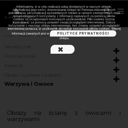
Informujemy, iż w celu realizacji usług dostępnych w naszym sklepie,
optymalizacji jego treści, dostosowania sklepu do Państwa indywidualnych
potrzeb oraz personalizacji wyświetlanych reklam w ramach zewnętrznych sieci
remarketingowych korzystamy z informacji zapisanych za pomocą plików
cookies na urządzeniach końcowych użytkowników. Pliki cookies można
kontrolować za pomocą ustawień swojej przeglądarki internetowej. Dalsze
korzystanie z naszego sklepu internetowego, bez zmiany ustawień przeglądarki
internetowej oznacza, iż użytkownik akceptuje stosowanie plików cookies. Więcej
POLITYCE PRYWATNOŚCI
informacji zawartych jest w
HOME
>
PLAKATY
>
TEMATYCZNIE
>
KUCHNIA
>
WARZYWA I OWOCE
sklepu.
Tematycznie
Przeznaczenie
Kolekcje
Obrazy wycinane z papieru
Warzywa i Owoce
Obrazy na ścianę z owocami i
warzywami