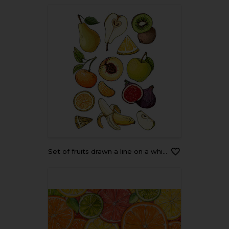
Set of fruits drawn a line on a white background. Vector sketch. Sketch line. Apple, pear, peach, lemon, orange, lime, Tangerine, kiwi, figs, banana