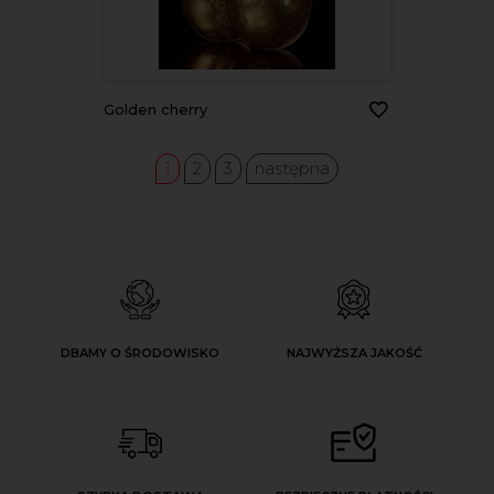
golden cherry
1
2
3
następna
DBAMY O ŚRODOWISKO
NAJWYŻSZA JAKOŚĆ