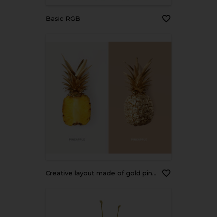
Basic RGB
Creative layout made of gold pineapple. Tropical flat lay. Food concept.