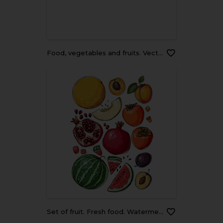
Food, vegetables and fruits. Vector illustrations: dishes, kiwi, broccoli, pumpkin, eggplant, avocado, pear, tomato, teapot, still life on the table, etc. Drawings for poster, card or background
Set of fruit. Fresh food. Watermelon, cantaloupe, pomegranate, apricot, persimmon line drawn on a white background. Vector illustration.