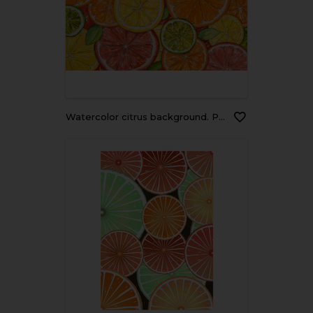
Watercolor citrus background. Paint texture. Hand drawn oranges, lemons, limes, mandarins, grapefruits. Bright watercolor stains