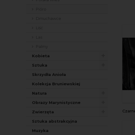
Pióro
Dmuchawce
Liść
Las
Palmy
Kobieta
Sztuka
Skrzydła Anioła
Kolekcja Bruniewskiej
Natura
Obrazy Marynistyczne
Czarn
Zwierzęta
Sztuka abstrakcyjna
Muzyka