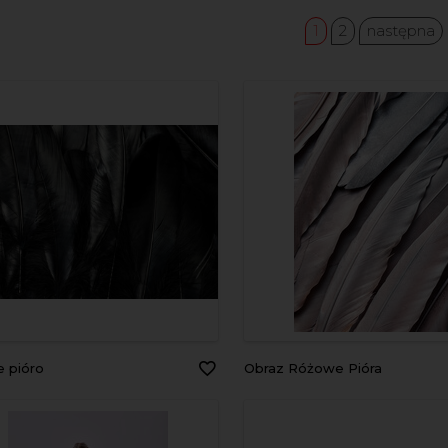
1
2
następna
e pióro
Obraz Różowe Pióra