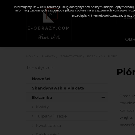
Informujemy, iż w celu realizacji usług dostępnych w naszym sklepie, optymaliza
informacji zapisanych za pomocą plików cookies na urządzeniach końcowych użyt
przeglądarki internetowej oznacza, iż użyt
OB
HOME
>
PLAKATY
>
TEMATYCZNIE
>
BOTANIKA
>
PIÓRO
Tematycznie
Pió
Nowości
Skandynawskie Plakaty
Obraz Pi
Botanika
bawełnia
Kwiaty
kompozyc
Tulipany i Frezje
wnętrz.
pewności
Kwiat Lotosu
Polska Wieś