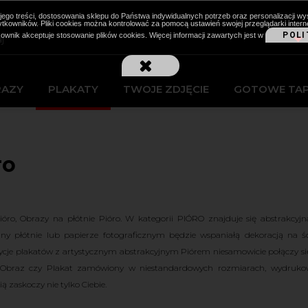
cji jego treści, dostosowania sklepu do Państwa indywidualnych potrzeb oraz personalizacj
kowników. Pliki cookies można kontrolować za pomocą ustawień swojej przeglądarki intern
POLI
kownik akceptuje stosowanie plików cookies. Więcej informacji zawartych jest w
RAZY
PLAKATY
TWOJE ZDJĘCIE
GOTOWE TA
ro
óro, Obrazy na płótnie Pióro. W kategorii PIÓRO znajduje się abstrakcyj
ny płótnie lub papierze fotograficznym będzie wspaniałą dekoracją na śc
je plakatów z artystycznym abstrakcyjnym Piórem niesamowicie połączy s
 Obraz czy Plakat zamówiony w niestandardowych rozmiarach, wydrukowan
ą zaskoczy nie tylko Ciebie.