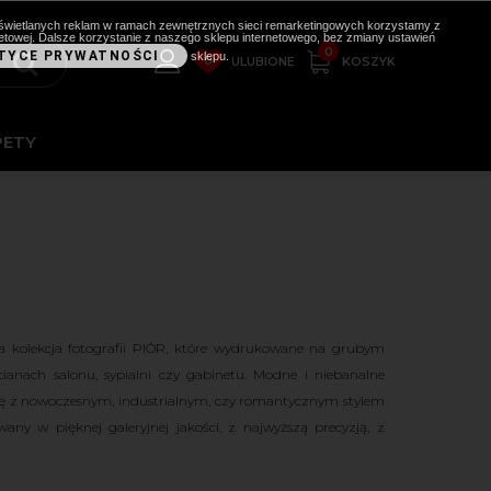
i wyświetlanych reklam w ramach zewnętrznych sieci remarketingowych korzystamy z
etowej. Dalsze korzystanie z naszego sklepu internetowego, bez zmiany ustawień
0
TYCE PRYWATNOŚCI
sklepu.
0
KOSZYK
ULUBIONE
PETY
na kolekcja fotografii PIÓR, które wydrukowane na grubym
ianach salonu, sypialni czy gabinetu. Modne i niebanalne
ię z nowoczesnym, industrialnym, czy romantycznym stylem
y w pięknej galeryjnej jakości, z najwyższą precyzją, z