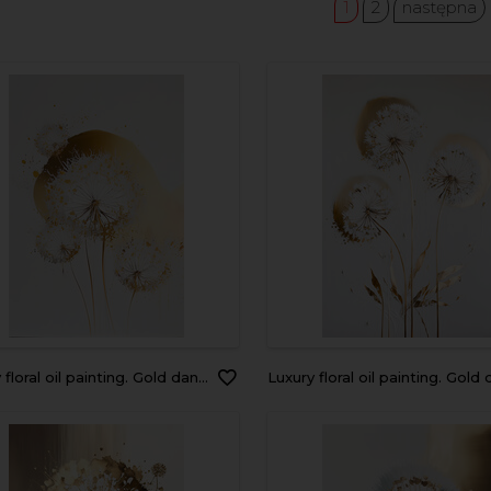
1
2
następna
l oil painting. Gold dandelions on white background. Generative AI
Luxury floral oil painting. Gold dandelions on white background. Genera