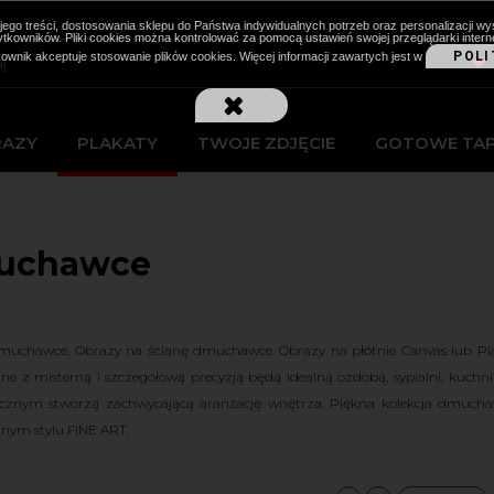
cji jego treści, dostosowania sklepu do Państwa indywidualnych potrzeb oraz personalizacj
kowników. Pliki cookies można kontrolować za pomocą ustawień swojej przeglądarki intern
POLI
kownik akceptuje stosowanie plików cookies. Więcej informacji zawartych jest w
RAZY
PLAKATY
TWOJE ZDJĘCIE
GOTOWE TA
uchawce
muchawce, Obrazy na ścianę dmuchawce. Obrazy na płótnie Canvas lub P
e z misterną i szczegółową precyzją będą idealną ozdobą, sypialni, kuch
ficznym stworzą zachwycającą aranżację wnętrza. Piękna kolekcja dmuch
znym stylu FINE ART.