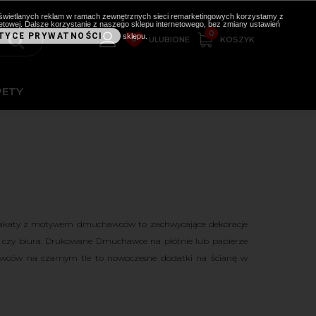
i wyświetlanych reklam w ramach zewnętrznych sieci remarketingowych korzystamy z
etowej. Dalsze korzystanie z naszego sklepu internetowego, bez zmiany ustawień
0
TYCE PRYWATNOŚCI
sklepu.
0
KOSZYK
ULUBIONE
PETY
lakaty z motywem dmuchawców to zachwycające dekoracje
ni czy biura. Drukowane Dmuchawce na płótnie lub papierze
awców na czarnym tle to nowoczesne dodatki na ścianę w