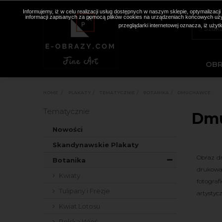
Informujemy, iż w celu realizacji usług dostępnych w naszym sklepie, optymaliza
informacji zapisanych za pomocą plików cookies na urządzeniach końcowych użyt
przeglądarki internetowej oznacza, iż użyt
OB
HOME
>
PLAKATY
>
TEMATYCZNIE
>
BOTANIKA
>
DMUCHAWCE
Tematycznie
Dm
Nowości
Skandynawskie Plakaty
Obraz d
Botanika
drukowan
Kwiaty
fotogra
Tulipany i Frezje
artystyc
Kwiat Lotosu
Polska Wieś