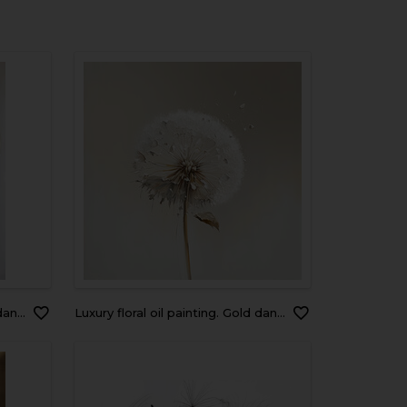
tive AI
Luxury floral oil painting. Gold dandelion on white background. Generative AI