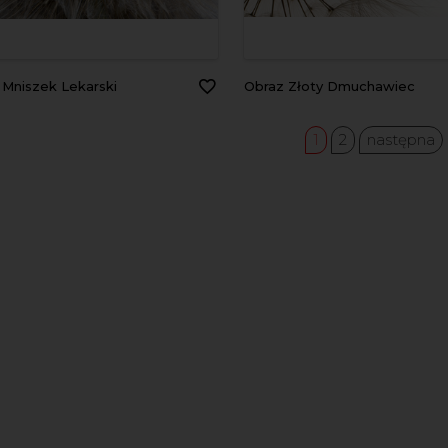
z Mniszek Lekarski
Obraz Złoty Dmuchawiec
1
2
następna