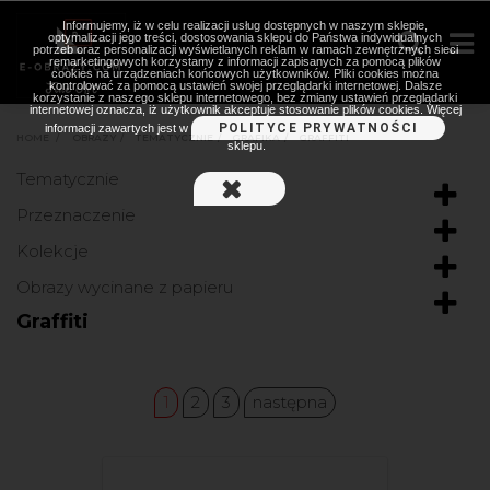
Informujemy, iż w celu realizacji usług dostępnych w naszym sklepie,
optymalizacji jego treści, dostosowania sklepu do Państwa indywidualnych
potrzeb oraz personalizacji wyświetlanych reklam w ramach zewnętrznych sieci
remarketingowych korzystamy z informacji zapisanych za pomocą plików
cookies na urządzeniach końcowych użytkowników. Pliki cookies można
kontrolować za pomocą ustawień swojej przeglądarki internetowej. Dalsze
korzystanie z naszego sklepu internetowego, bez zmiany ustawień przeglądarki
internetowej oznacza, iż użytkownik akceptuje stosowanie plików cookies. Więcej
POLITYCE PRYWATNOŚCI
informacji zawartych jest w
HOME
>
OBRAZY
>
TEMATYCZNIE
>
GRAFIKA
>
GRAFFITI
sklepu.
Tematycznie
Przeznaczenie
Kolekcje
Obrazy wycinane z papieru
Graffiti
1
2
3
następna