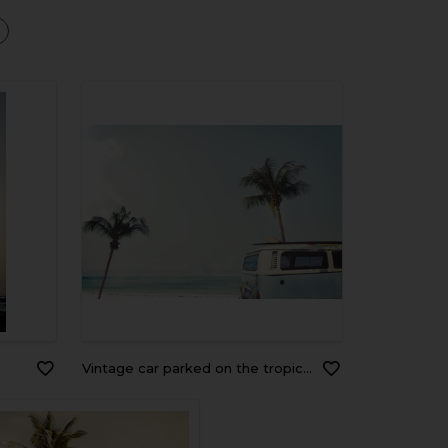
a
Vintage car parked on the tropical beach (seaside) with a surfboard on the roof - Leisure trip in the summer