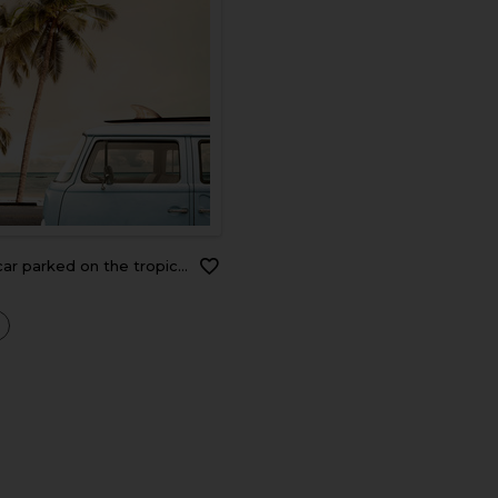
on the tropical beach (seaside) with a surfboard on the roof
a