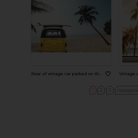
Rear of vintage car parked on the tropical beach (seaside) with a surfboard on the roof - Leisure trip in the summer. retro color effect
Vintage car parked 
1
2
3
następn