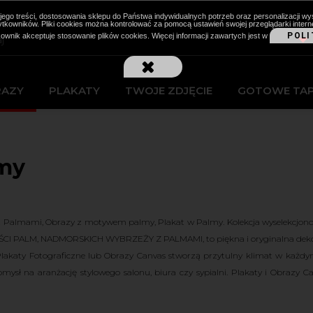
cji jego treści, dostosowania sklepu do Państwa indywidualnych potrzeb oraz personalizacj
kowników. Pliki cookies można kontrolować za pomocą ustawień swojej przeglądarki intern
POLI
kownik akceptuje stosowanie plików cookies. Więcej informacji zawartych jest w
RAZY
PLAKATY
TWOJE ZDJĘCIE
GOTOWE TA
my
 Palmami, Obrazy z motywem palmy, Plakat w Palmy. Kolekcja wyselekcjonowa
ŚCI PALM, NADMORSKICH WYBRZEŻY Z PALMAMI, to piękna i oryginalna dekora
lakaty Fotograficzne lub Obrazy Canvas stworzą przytulny klimat w każd
mysł na aranżację stylowego salonu, biura czy sypialni. Plakaty i Obrazy