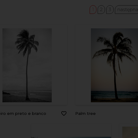
1
2
3
następn
eiro em preto e branco
Palm tree