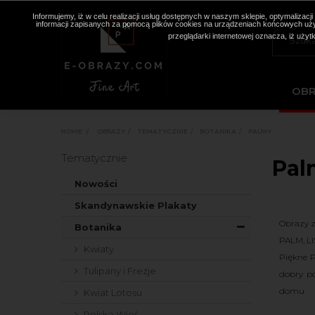
Informujemy, iż w celu realizacji usług dostępnych w naszym sklepie, optymaliza
informacji zapisanych za pomocą plików cookies na urządzeniach końcowych użyt
przeglądarki internetowej oznacza, iż użyt
OB
HOME
>
OBRAZY
>
TEMATYCZNIE
>
BOTANIKA
>
PALMY
Tematycznie
Pal
Nowości
Skandynawskie Plakaty
Obrazy z
Botanika
PALM, LI
Kwiaty
Piękne P
Tulipany i Frezje
dobry po
domu
Kwiat Lotosu
Polska Wieś