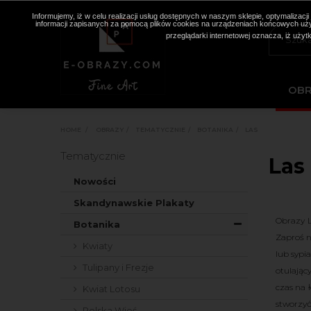
Informujemy, iż w celu realizacji usług dostępnych w naszym sklepie, optymaliza
informacji zapisanych za pomocą plików cookies na urządzeniach końcowych użyt
przeglądarki internetowej oznacza, iż użyt
OB
HOME
>
OBRAZY
>
TEMATYCZNIE
>
BOTANIKA
>
LAS
Tematycznie
Las
Nowości
Skandynawskie Plakaty
Obrazy L
Botanika
Zaproś n
Kwiaty
lub sypi
Tulipany i Frezje
otulając
czas na 
Kwiat Lotosu
stworzyć
Polska Wieś