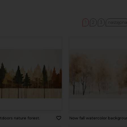
1
2
3
następn
outdoors nature forest.
Now fall watercolor background snow backgrounds outd