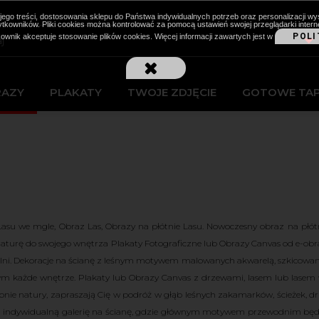
cji jego treści, dostosowania sklepu do Państwa indywidualnych potrzeb oraz personalizacj
kowników. Pliki cookies można kontrolować za pomocą ustawień swojej przeglądarki intern
POLI
kownik akceptuje stosowanie plików cookies. Więcej informacji zawartych jest w
RAZY
PLAKATY
TWOJE ZDJĘCIE
GOTOWE TA
asu we mgle, Obraz Las, Obrazy na płótnie Lasu. Nowoczesny obraz na płótn
aturę do swojego wnętrza Plakaty Fotograficzne lub Obrazy Canvas od e-ob
alni. Dekoracje na ścianę z leśnym motywem malowanych akwarelą, szkicowa
ym każde wnętrze. Plakaty lub Obrazy Canvas z drzewami, lasem lub lasem w
łonie natury, zapraszają Cię w podróż w głąb leśnych zakamarków, ścieżek, 
 indywidualną galerię na ścianę, gdzie głównym motywem przewodnim będz