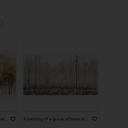
a
oors.
a painting of a group of trees in a forest with no leaves. generative ai