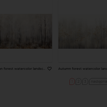
rest watercolor landscape in gray calm tones soft color
autumn forest watercolor landscape in gray calm tones soft
1
2
3
następn