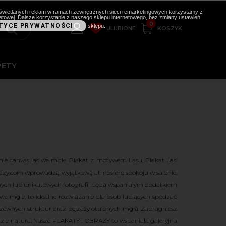
i wyświetlanych reklam w ramach zewnętrznych sieci remarketingowych korzystamy z
etowej. Dalsze korzystanie z naszego sklepu internetowego, bez zmiany ustawień
0
TYCE PRYWATNOŚCI
sklepu.
0
KOSZYK
ULUBIONE
PETY
ie canvas las we mgle. Plakat z motywem Lasu, Plakat Las.
razy.com wprowadzą wyjątkową atmosferę spokoju w salonie,
nych lub unikatowych fotografii będą wspaniałym dodatkiem
e mgle, to idealne rozwiązanie dla osób lubiących spędzać
drzewnych struktur oraz pejzaży otulonych mgłą. Zapragniesz
ie natura. Nasze PLAKATY i OBRAZY to wspaniała galeryjna