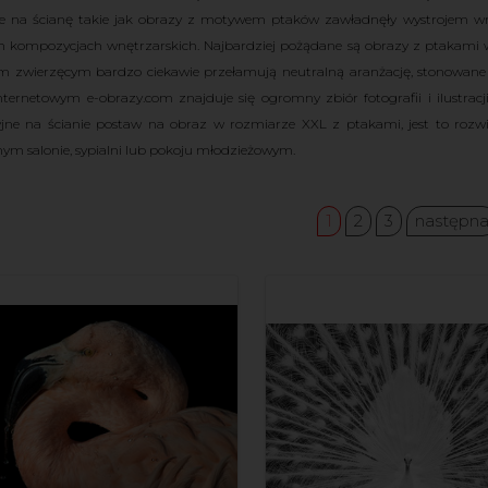
je na ścianę takie jak obrazy z motywem ptaków zawładnęły wystrojem wnę
kompozycjach wnętrzarskich. Najbardziej pożądane są obrazy z ptakami w 
 zwierzęcym bardzo ciekawie przełamują neutralną aranżację, stonowane 
internetowym e-obrazy.com znajduje się ogromny zbiór fotografii i ilustrac
yjne na ścianie postaw na obraz w rozmiarze XXL z ptakami, jest to rozw
nym salonie, sypialni lub pokoju młodzieżowym.
1
2
3
następn