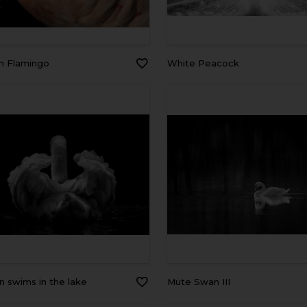
an Flamingo
White Peacock
an swims in the lake
Mute Swan III