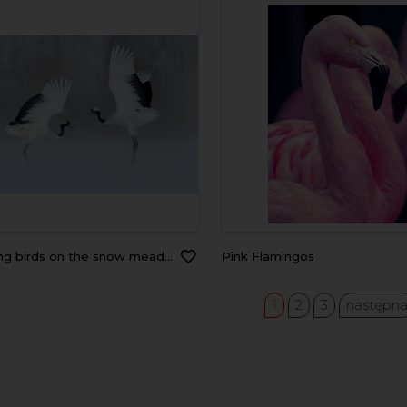
 birds on the snow meadow. Crane from Japan.
Pink Flamingos
1
2
3
następn