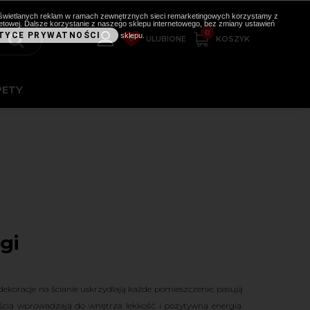
i wyświetlanych reklam w ramach zewnętrznych sieci remarketingowych korzystamy z
etowej. Dalsze korzystanie z naszego sklepu internetowego, bez zmiany ustawień
0
TYCE PRYWATNOŚCI
sklepu.
0
KOSZYK
ULUBIONE
PETY
gi
dekoracje na ścianie uskrzydlają każde pomieszczenie, pasują
ścią wprowadzają do wnętrza lekkość i pozytywną energią.