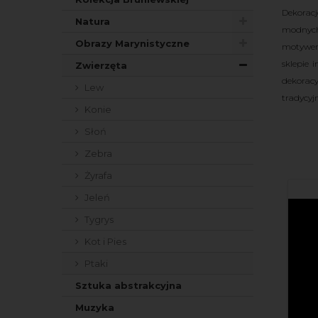
Dekorac
Natura
modnych 
Obrazy Marynistyczne
motywem
sklepie 
Zwierzęta
dekorac
Lew
tradycyj
Konie
Słoń
Zebra
Żyrafa
Jeleń
Tygrys
Kot i Pies
Ptaki
Sztuka abstrakcyjna
Muzyka