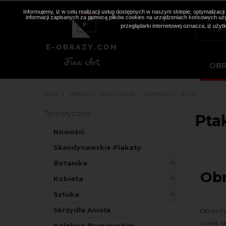
Informujemy, iż w celu realizacji usług dostępnych w naszym sklepie, optymaliza
informacji zapisanych za pomocą plików cookies na urządzeniach końcowych użyt
przeglądarki internetowej oznacza, iż użyt
OB
HOME
>
OBRAZY
>
TEMATYCZNIE
>
ZWIERZĘTA
>
PTAKI
Tematycznie
Pta
Nowości
Skandynawskie Plakaty
Botanika
Obr
Kobieta
Sztuka
Skrzydła Anioła
Obraz Fl
nawet do
Kolekcja Bruniewskiej