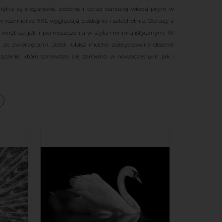
trz są eleganckie, zdobne i coraz bardziej wiodą prym w
rozmiarze XXL wyglądają dostojnie i szlachetnie.
Obrazy z
wnętrza jak i pomieszczenia w stylu minimalistycznym. W
ji ze zwierzętami. Jeżeli lubisz mocne zdecydowane desenie
iązanie, które sprawdza się zarówno w nowoczesnym jak i
a