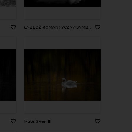
ŁABĘDŹ ROMANTYCZNY SYMBOL MIŁOŚCI
Mute Swan III