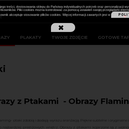
cji jego treści, dostosowania sklepu do Państwa indywidualnych potrzeb oraz personalizacj
kowników. Pliki cookies można kontrolować za pomocą ustawień swojej przeglądarki intern
POLI
kownik akceptuje stosowanie plików cookies. Więcej informacji zawartych jest w
RAZY
PLAKATY
TWOJE ZDJĘCIE
GOTOWE TA
ki
azy z Ptakami - Obrazy Flamin
aming- ptaki zdobią i dodają wyrazu aranżacją. Piękne subtelne i oryginalne 
 najbardziej prestiżowych wnętrz. Obrazy z ptakami kojarzone są z wolno