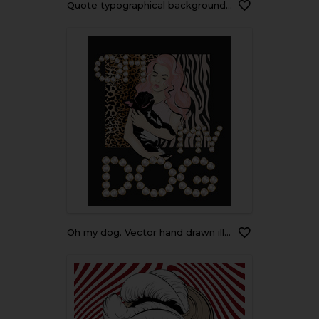
Quote typographical background in minimalistic disco style with hand drawn illustration of open mouth. Template for card, poster, banner, print for t-shirt.
Oh my dog. Vector hand drawn illustration of girl with pink hair with bulldog isolated. Creative artwork. Template for card, poster, banner, print for t-shirt, pin, badge, patch.