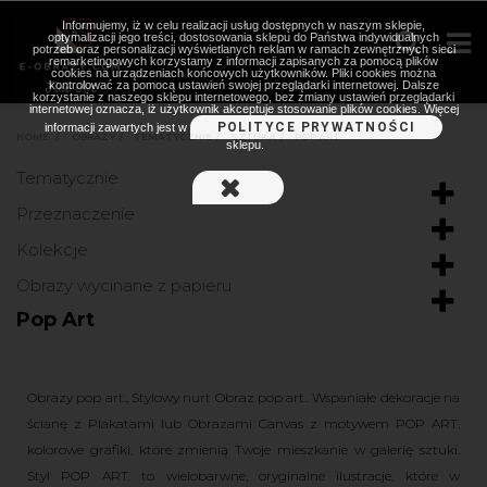
Informujemy, iż w celu realizacji usług dostępnych w naszym sklepie,
optymalizacji jego treści, dostosowania sklepu do Państwa indywidualnych
potrzeb oraz personalizacji wyświetlanych reklam w ramach zewnętrznych sieci
remarketingowych korzystamy z informacji zapisanych za pomocą plików
cookies na urządzeniach końcowych użytkowników. Pliki cookies można
kontrolować za pomocą ustawień swojej przeglądarki internetowej. Dalsze
korzystanie z naszego sklepu internetowego, bez zmiany ustawień przeglądarki
internetowej oznacza, iż użytkownik akceptuje stosowanie plików cookies. Więcej
POLITYCE PRYWATNOŚCI
informacji zawartych jest w
HOME
>
OBRAZY
>
TEMATYCZNIE
>
SZTUKA
>
POP ART
sklepu.
Tematycznie
Przeznaczenie
Kolekcje
Obrazy wycinane z papieru
Pop Art
Obrazy pop art., Stylowy nurt Obraz pop art.. Wspaniałe dekoracje na
ścianę z Plakatami lub Obrazami Canvas z motywem POP ART.
kolorowe grafiki, które zmienią Twoje mieszkanie w galerię sztuki.
Styl POP ART. to wielobarwne, oryginalne ilustracje, które w