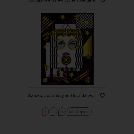
Szczęśliwa dziewczyna z długimi włosami i złotymi dodatkami
Sztuka, abstrakcyjne tło z dziewczyną jedzącą loli pop
1
2
3
następna