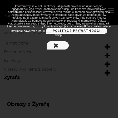
Informujemy, iż w celu realizacji usług dostępnych w naszym sklepie,
optymalizacji jego treści, dostosowania sklepu do Państwa indywidualnych
potrzeb oraz personalizacji wyświetlanych reklam w ramach zewnętrznych sieci
remarketingowych korzystamy z informacji zapisanych za pomocą plików
cookies na urządzeniach końcowych użytkowników. Pliki cookies można
kontrolować za pomocą ustawień swojej przeglądarki internetowej. Dalsze
korzystanie z naszego sklepu internetowego, bez zmiany ustawień przeglądarki
internetowej oznacza, iż użytkownik akceptuje stosowanie plików cookies. Więcej
POLITYCE PRYWATNOŚCI
informacji zawartych jest w
HOME
>
OBRAZY
>
TEMATYCZNIE
>
ZWIERZĘTA
>
ŻYRAFA
sklepu.
Tematycznie
Przeznaczenie
Kolekcje
Obrazy wycinane z papieru
Żyrafa
Obrazy z Żyrafą