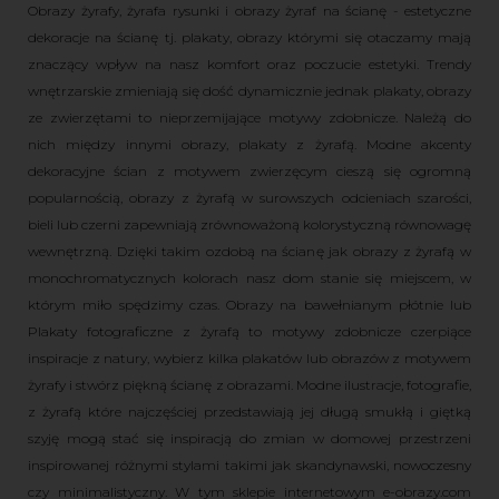
Obrazy żyrafy, żyrafa rysunki i obrazy żyraf na ścianę - estetyczne
dekoracje na ścianę tj. plakaty, obrazy którymi się otaczamy mają
znaczący wpływ na nasz komfort oraz poczucie estetyki. Trendy
wnętrzarskie zmieniają się dość dynamicznie jednak plakaty, obrazy
ze zwierzętami to nieprzemijające motywy zdobnicze. Należą do
nich między innymi obrazy, plakaty z żyrafą. Modne akcenty
dekoracyjne ścian z motywem zwierzęcym cieszą się ogromną
popularnością, obrazy z żyrafą w surowszych odcieniach szarości,
bieli lub czerni zapewniają zrównoważoną kolorystyczną równowagę
wewnętrzną. Dzięki takim ozdobą na ścianę jak obrazy z żyrafą w
monochromatycznych kolorach nasz dom stanie się miejscem, w
którym miło spędzimy czas. Obrazy na bawełnianym płótnie lub
Plakaty fotograficzne z żyrafą to motywy zdobnicze czerpiące
inspiracje z natury, wybierz kilka plakatów lub obrazów z motywem
żyrafy i stwórz piękną ścianę z obrazami. Modne ilustracje, fotografie,
z żyrafą które najczęściej przedstawiają jej długą smukłą i giętką
szyję mogą stać się inspiracją do zmian w domowej przestrzeni
inspirowanej różnymi stylami takimi jak skandynawski, nowoczesny
czy minimalistyczny. W tym sklepie internetowym e-obrazy.com