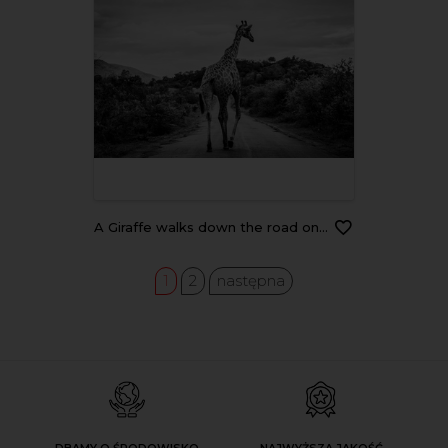
A Giraffe walks down the road on a rainy day
1
2
następna