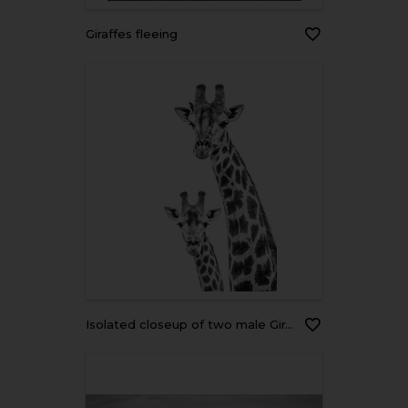
Giraffes fleeing
Isolated closeup of two male Giraffes looking into the camera, Greater Kruger, (black and white)