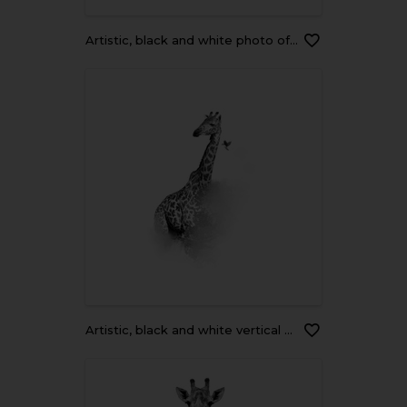
Artistic, black and white photo of wild South African giraffe, Giraffa giraffa, drinking from waterhole isolated on white background. Wildlife photography in Etosha pan, Namibia.
Artistic, black and white vertical photo of Masai Giraffe, Giraffa camelopardalis tippelskirchi with bird flying from its neck, isolated on white background with a touch of environment. Tanzania.