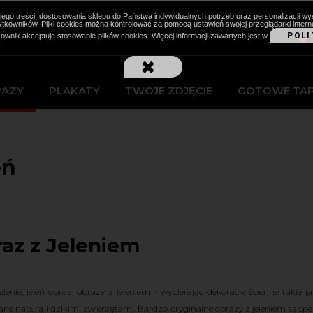
cji jego treści, dostosowania sklepu do Państwa indywidualnych potrzeb oraz personalizacj
kowników. Pliki cookies można kontrolować za pomocą ustawień swojej przeglądarki intern
POLI
kownik akceptuje stosowanie plików cookies. Więcej informacji zawartych jest w
RAZY
PLAKATY
TWOJE ZDJĘCIE
GOTOWE TA
eń
az z Jeleniem
elenie, jeleń obraz, obrazy z jeleniem - wybierając dekoracje ścienne takie
ane naturą i dzikimi zwierzętami. Bardzo oryginalne obrazy z jeleniem są sp