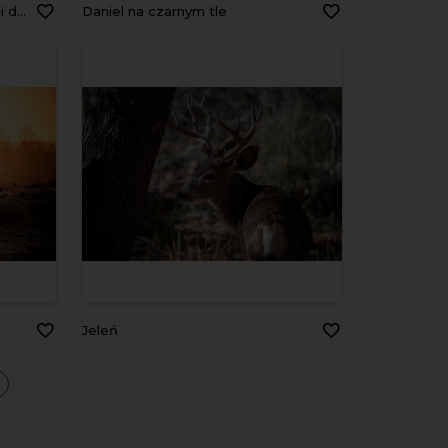
mgły
Daniel na czarnym tle
Jeleń
a