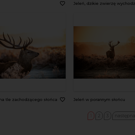
Jeleń, dzikie zwierzę wychodzi dumnie z 
 na tle zachodzącego słońca
Jeleń w porannym słońcu
1
2
3
następn