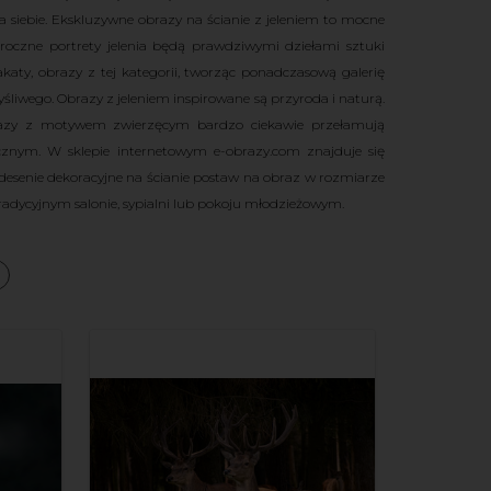
la siebie. Ekskluzywne obrazy na ścianie z jeleniem to mocne
mroczne portrety jelenia będą prawdziwymi dziełami sztuki
katy, obrazy z tej kategorii, tworząc ponadczasową galerię
yśliwego.
Obrazy z jeleniem inspirowane są przyroda i naturą.
zy z motywem zwierzęcym bardzo ciekawie przełamują
cznym. W sklepie internetowym e-obrazy.com znajduje się
e desenie dekoracyjne na ścianie postaw na obraz w rozmiarze
tradycyjnym salonie, sypialni lub pokoju młodzieżowym.
a