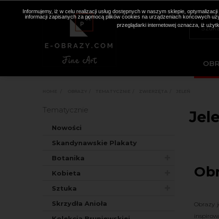
Informujemy, iż w celu realizacji usług dostępnych w naszym sklepie, optymaliza
informacji zapisanych za pomocą plików cookies na urządzeniach końcowych użyt
przeglądarki internetowej oznacza, iż użyt
OB
HOME
>
OBRAZY
>
TEMATYCZNIE
>
ZWIERZĘTA
>
JELEŃ
Tematycznie
Jel
Nowości
Skandynawskie Plakaty
Botanika
Obr
Kobieta
Sztuka
Skrzydła Anioła
Obrazy j
inspirow
Kolekcja Bruniewskiej