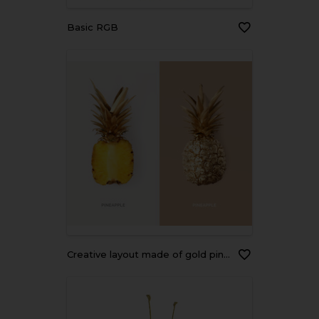
Basic RGB
Creative layout made of gold pineapple. Tropical flat lay. Food concept.