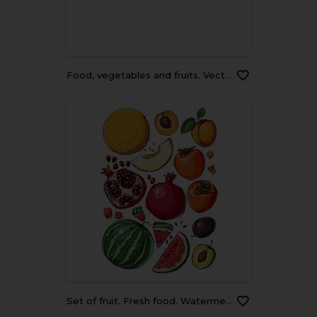
Food, vegetables and fruits. Vector illustrations: dishes, kiwi, broccoli, pumpkin, eggplant, avocado, pear, tomato, teapot, still life on the table, etc. Drawings for poster, card or background
Set of fruit. Fresh food. Watermelon, cantaloupe, pomegranate, apricot, persimmon line drawn on a white background. Vector illustration.