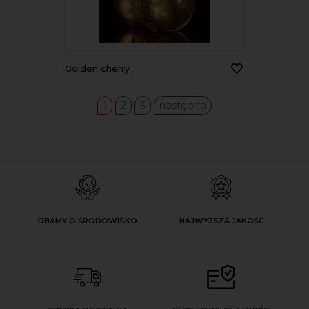
golden cherry
1
2
3
następna
DBAMY O ŚRODOWISKO
NAJWYŻSZA JAKOŚĆ