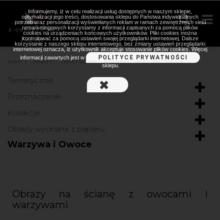
Informujemy, iż w celu realizacji usług dostępnych w naszym sklepie,
optymalizacji jego treści, dostosowania sklepu do Państwa indywidualnych
potrzeb oraz personalizacji wyświetlanych reklam w ramach zewnętrznych sieci
remarketingowych korzystamy z informacji zapisanych za pomocą plików
cookies na urządzeniach końcowych użytkowników. Pliki cookies można
kontrolować za pomocą ustawień swojej przeglądarki internetowej. Dalsze
korzystanie z naszego sklepu internetowego, bez zmiany ustawień przeglądarki
internetowej oznacza, iż użytkownik akceptuje stosowanie plików cookies. Więcej
POLITYCE PRYWATNOŚCI
informacji zawartych jest w
HOME
>
OBRAZY
>
TEMATYCZNIE
>
KUCHNIA
>
WARZYWA I OWOCE
sklepu.
Tematycznie
Przeznaczenie
Kolekcje
Obrazy wycinane z papieru
Warzywa i Owoce
Obrazy na ścianę z owocami i
warzywami