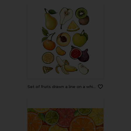
Set of fruits drawn a line on a white background. Vector sketch. Sketch line. Apple, pear, peach, lemon, orange, lime, Tangerine, kiwi, figs, banana