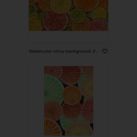
Watercolor citrus background. Paint texture. Hand drawn oranges, lemons, limes, mandarins, grapefruits. Bright watercolor stains