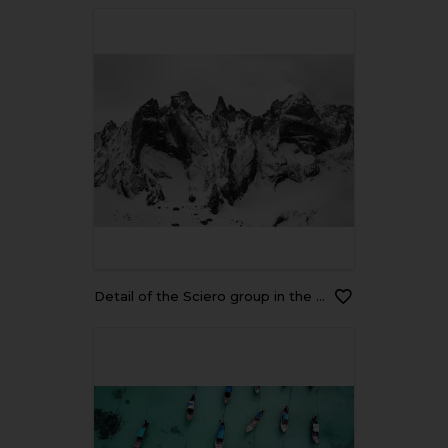
Detail of the Sciero group in the Rhaetian Alps in Switzerland. Black and white fine art mountain winter