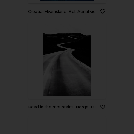
Croatia, Hvar island, Bol. Aerial view at the Zlatni Rat. Beach and sea from air. Famous place in Croatia. Summer seascape from drone. Travel - image
road in the mountains, Norge, Europa