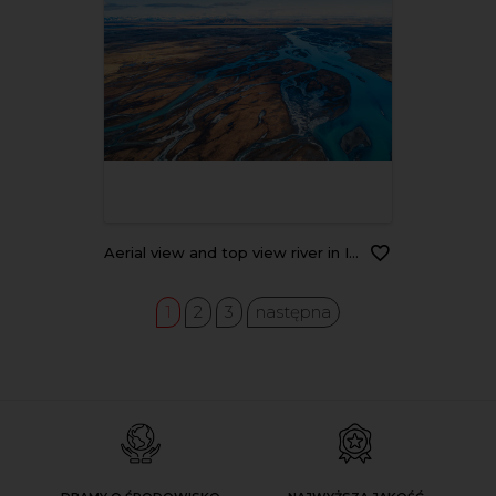
Aerial view and top view river in Iceland. Beautiful natural backdrop.
1
2
3
następna