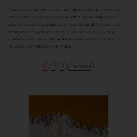
Obrazy na ścianę Widok z lotu
ukazują niezwykłe piękno naszej
planety. Obrazy, Plakaty z widokami
z
lotu ptaka dają szansę
zobaczenia z góry przepięknych miejsc na ziemi!. Sklep online E-
obrazy.com przygotował kolekcję Obrazów Canvas, Plakatów
Widoków z lotu ptaka. Niestandardowe rozwiązania aranżacyjne
MALOWANE PRZEZ SAMĄ NATURĘ.
1
2
3
następna