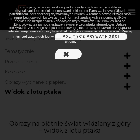
Informujemy, iż w celu realizacji usług dostępnych w naszym sklepie,
optymalizacji jego treści, dostosowania sklepu do Państwa indywidualnych
potrzeb oraz personalizacji wyświetlanych reklam w ramach zewnętrznych sieci
remarketingowych korzystamy z informacji zapisanych za pomocą plików
cookies na urządzeniach końcowych użytkowników. Pliki cookies można
kontrolować za pomocą ustawień swojej przeglądarki internetowej. Dalsze
korzystanie z naszego sklepu internetowego, bez zmiany ustawień przeglądarki
internetowej oznacza, iż użytkownik akceptuje stosowanie plików cookies. Więcej
POLITYCE PRYWATNOŚCI
informacji zawartych jest w
HOME
>
OBRAZY
>
TEMATYCZNIE
>
NATURA
>
WIDOK Z LOTU PTAKA
sklepu.
Tematycznie
Przeznaczenie
Kolekcje
Obrazy wycinane z papieru
Widok z lotu ptaka
Obrazy na płótnie świat widziany z góry
– widok z lotu ptaka