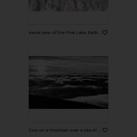
Aerial view of the Pink Lake Retba or Lac Rose in Senegal. Photo made by drone from above. Africa Natural Landscape.
Cow on a mountain over a sea of fog at sunset