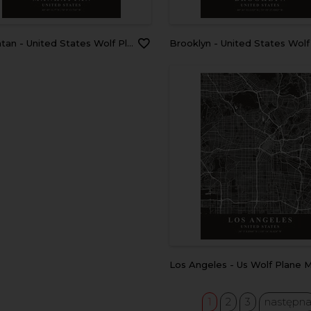
tan - United States Wolf Plane Map
Brooklyn - United States Wolf Plane 
Los Angeles - Us Wolf Plane 
1
2
3
następn