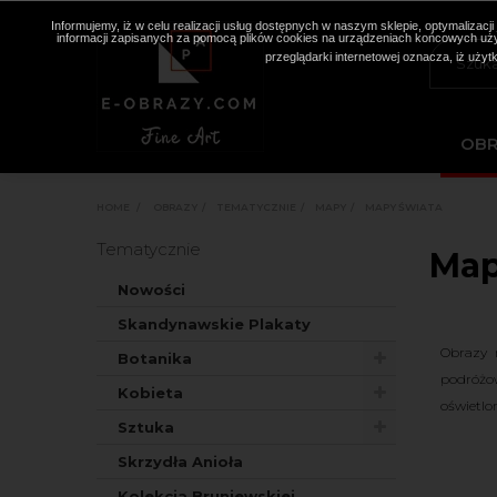
Informujemy, iż w celu realizacji usług dostępnych w naszym sklepie, optymaliza
informacji zapisanych za pomocą plików cookies na urządzeniach końcowych użyt
przeglądarki internetowej oznacza, iż użyt
OB
HOME
>
OBRAZY
>
TEMATYCZNIE
>
MAPY
>
MAPY ŚWIATA
Tematycznie
Map
Nowości
Skandynawskie Plakaty
Obrazy 
Botanika
podróżow
Kobieta
oświetlo
Sztuka
Skrzydła Anioła
Kolekcja Bruniewskiej