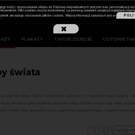
cji jego treści, dostosowania sklepu do Państwa indywidualnych potrzeb oraz personalizacj
kowników. Pliki cookies można kontrolować za pomocą ustawień swojej przeglądarki intern
POLI
kownik akceptuje stosowanie plików cookies. Więcej informacji zawartych jest w
RAZY
PLAKATY
TWOJE ZDJĘCIE
GOTOWE TA
y świata
na płótnie Mapy Świata. Dekoracje ścienne z motywem map świata. Ni
ania. Nasza bogata kolekcja obrazów Mapy Świata prezentuje wiele wyjąt
nych miast nocą. Sprawdź naszą wyjątkową kategorię Mapy i wybierz obraz któr
1
2
3
następn