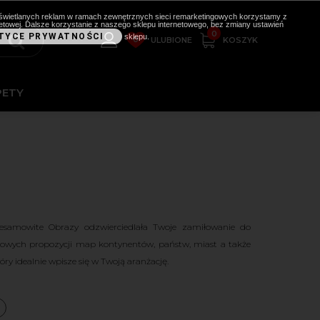
i wyświetlanych reklam w ramach zewnętrznych sieci remarketingowych korzystamy z
etowej. Dalsze korzystanie z naszego sklepu internetowego, bez zmiany ustawień
0
TYCE PRYWATNOŚCI
sklepu.
0
KOSZYK
ULUBIONE
PETY
esamowite Obrazy odzwierciedlała Twoje zamiłowanie do
kowych propozycji map kontynentów, państw, miast a także
y idealnie wpisze się w Twoją aranżację.
a