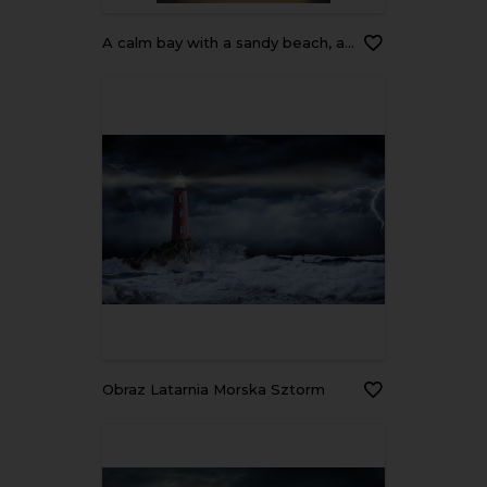
a calm bay with a sandy beach, a lighthouse on a distant cliff, and a sailboat moored near the shore
Obraz Latarnia Morska Sztorm