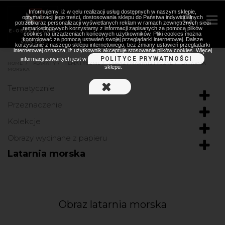
Informujemy, iż w celu realizacji usług dostępnych w naszym sklepie,
optymalizacji jego treści, dostosowania sklepu do Państwa indywidualnych
potrzeb oraz personalizacji wyświetlanych reklam w ramach zewnętrznych sieci
remarketingowych korzystamy z informacji zapisanych za pomocą plików
cookies na urządzeniach końcowych użytkowników. Pliki cookies można
kontrolować za pomocą ustawień swojej przeglądarki internetowej. Dalsze
korzystanie z naszego sklepu internetowego, bez zmiany ustawień przeglądarki
internetowej oznacza, iż użytkownik akceptuje stosowanie plików cookies. Więcej
POLITYCE PRYWATNOŚCI
informacji zawartych jest w
HOME
>
PLAKATY
>
TEMATYCZNIE
>
OBRAZY MARYNISTYCZNE
>
LATARNIA
sklepu.
MORSKA
Tematycznie
Przeznaczenie
Kolekcje
Obrazy wycinane z papieru
Latarnia morska
Obraz latarnia morska