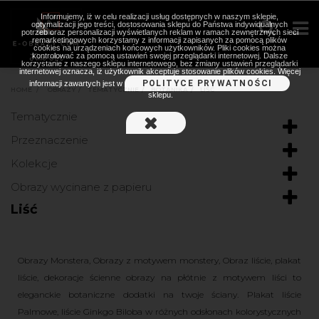
Informujemy, iż w celu realizacji usług dostępnych w naszym sklepie,
optymalizacji jego treści, dostosowania sklepu do Państwa indywidualnych
potrzeb oraz personalizacji wyświetlanych reklam w ramach zewnętrznych sieci
remarketingowych korzystamy z informacji zapisanych za pomocą plików
cookies na urządzeniach końcowych użytkowników. Pliki cookies można
kontrolować za pomocą ustawień swojej przeglądarki internetowej. Dalsze
korzystanie z naszego sklepu internetowego, bez zmiany ustawień przeglądarki
internetowej oznacza, iż użytkownik akceptuje stosowanie plików cookies. Więcej
POLITYCE PRYWATNOŚCI
informacji zawartych jest w
HOME
>
OBRAZY
>
TEMATYCZNIE
>
BOTANIKA
>
LIŚĆ
sklepu.
Tematycznie
Przeznaczenie
Kolekcje
Obrazy wycinane z papieru
Liść
Obrazy Monstera, Obrazy z motywem monstery, Obraz liście, plakat
liście, dekoracje ścienne obrazy na płótnie z motywem liści to
eleganckie botaniczne dodatki na twoje ściany. Plakat liście
Palmowe, liście Ginkgo Biloba w różnych odsłonach kolorystycznych