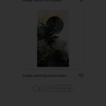
Jungle nature circle plant.
Jungle painting nature plant.
1
2
3
następna