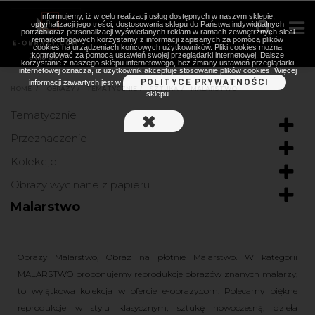
Informujemy, iż w celu realizacji usług dostępnych w naszym sklepie,
optymalizacji jego treści, dostosowania sklepu do Państwa indywidualnych
potrzeb oraz personalizacji wyświetlanych reklam w ramach zewnętrznych sieci
remarketingowych korzystamy z informacji zapisanych za pomocą plików
cookies na urządzeniach końcowych użytkowników. Pliki cookies można
kontrolować za pomocą ustawień swojej przeglądarki internetowej. Dalsze
korzystanie z naszego sklepu internetowego, bez zmiany ustawień przeglądarki
internetowej oznacza, iż użytkownik akceptuje stosowanie plików cookies. Więcej
POLITYCE PRYWATNOŚCI
informacji zawartych jest w
HOME
>
OBRAZY
>
TEMATYCZNIE
>
SZTUKA
>
MALARSTWO
sklepu.
Tematycznie
Przeznaczenie
Kolekcje
Obrazy wycinane z papieru
Malarstwo
Obrazy Malarstwo, Obraz na płótnie Malarstwo. W kategorii
MALARSTWO proponujemy reprodukcje obrazów znanych malarzy,
to wyjątkowa kolekcja w ofercie e-obrazy.com. Polecamy piękne
reprodukcje w stylu klasycznym, sztukę nowoczesną, dzieła